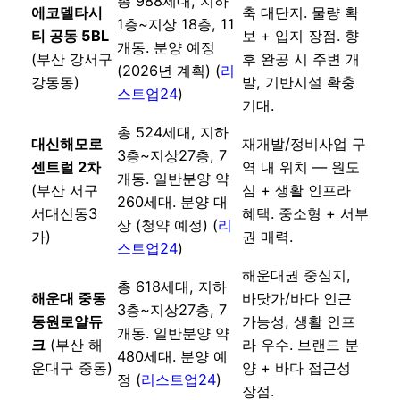
총 988세대, 지하
에코델타시
축 대단지. 물량 확
1층~지상 18층, 11
티 공동 5BL
보 + 입지 장점. 향
개동. 분양 예정
(부산 강서구
후 완공 시 주변 개
(2026년 계획) (
리
강동동)
발, 기반시설 확충
스트업24
)
기대.
총 524세대, 지하
대신해모로
재개발/정비사업 구
3층~지상27층, 7
센트럴 2차
역 내 위치 — 원도
개동. 일반분양 약
(부산 서구
심 + 생활 인프라
260세대. 분양 대
서대신동3
혜택. 중소형 + 서부
상 (청약 예정) (
리
가)
권 매력.
스트업24
)
해운대권 중심지,
총 618세대, 지하
해운대 중동
바닷가/바다 인근
3층~지상27층, 7
동원로얄듀
가능성, 생활 인프
개동. 일반분양 약
크
(부산 해
라 우수. 브랜드 분
480세대. 분양 예
운대구 중동)
양 + 바다 접근성
정 (
리스트업24
)
장점.