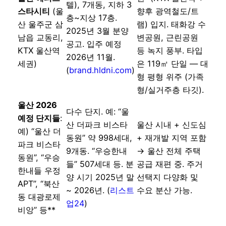
텔), 7개동, 지하 3
스타시티
(울
향후 광역철도/트
층~지상 17층.
산 울주군 삼
램) 입지. 태화강 수
2025년 3월 분양
남읍 교동리,
변공원, 근린공원
공고. 입주 예정
KTX 울산역
등 녹지 풍부. 타입
2026년 11월.
세권)
은 119㎡ 단일 — 대
(
brand.hldni.com
)
형 평형 위주 (가족
형/실거주층 타깃).
울산 2026
다수 단지. 예: “울
예정 단지들
:
산 더파크 비스타
울산 시내 + 신도심
예) “울산 더
동원” 약 998세대,
+ 재개발 지역 포함
파크 비스타
9개동. “우승한내
→ 울산 전체 주택
동원”, “우승
들” 507세대 등. 분
공급 재편 중. 주거
한내들 우정
양 시기 2025년 말
선택지 다양화 및
APT”, “북산
~ 2026년. (
리스트
수요 분산 가능.
동 대광로제
업24
)
비앙” 등**