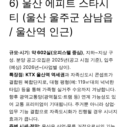
6) 울산 에피트 스타시
티 (울산 울주군 삼남읍
/ 울산역 인근)
규모·시기:
약 602실(오피스텔 중심)
, 지하~지상 구
성. 분양 공고·모집은 2025년(공고 시점 기준), 입주
(예상) 2026년~(사업별 상이).
특장점:
KTX 울산역 역세권
과 자족신도시 콘셉트가
결합된 복합단지로, 대형 평형(예: 119㎡대의 넉넉한
타입) 등을 통해 가족형 실거주 수요까지 겨냥합니다.
향후 광역교통망(광역철도·트램 등) 연계 가능성도 있
어 교통 프리미엄이 기대됩니다. 주거뿐 아니라 상업·
업무 기능 결합으로 자족도시화가 진행될 경우 시너지
효과가 큽니다.
주변 시세·전망:
울산은 산업·물류 거점으로서의 기능