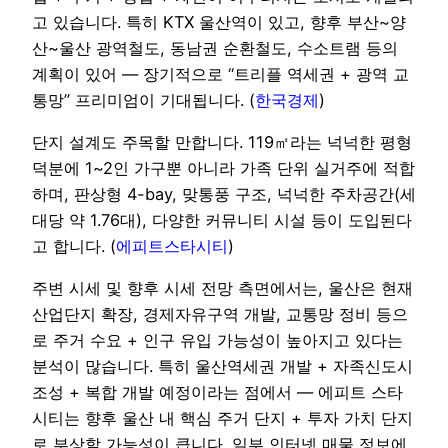
고 있습니다. 특히 KTX 울산역이 있고, 향후 부산~양
산~울산 광역철도, 동남권 순환철도, 수소트램 등의
계획이 있어 — 장기적으로 “트리플 역세권 + 광역 교
통망” 프리미엄이 기대됩니다. (
한국경제
)
단지 설계도 주목할 만합니다. 119㎡라는 넉넉한 평형
덕분에 1~2인 가구뿐 아니라 가족 단위 실거주에 적합
하며, 판상형 4-bay, 맞통풍 구조, 넉넉한 주차공간(세
대당 약 1.76대), 다양한 커뮤니티 시설 등이 도입된다
고 합니다. (
에피트스타시티
)
주변 시세 및 향후 시세 전망 측면에서는, 울산은 현재
산업단지 확장, 경제자유구역 개발, 교통망 정비 등으
로 주거 수요 + 인구 유입 가능성이 높아지고 있다는
분석이 많습니다. 특히 울산역세권 개발 + 자족신도시
조성 + 복합 개발 예정이라는 점에서 — 에피트 스타
시티는 향후 울산 내 핵심 주거 단지 + 투자 가치 단지
로 부상할 가능성이 큽니다. 일부 인터넷 매물 정보에