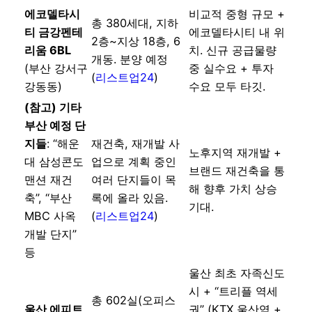
에코델타시
비교적 중형 규모 +
총 380세대, 지하
티 금강펜테
에코델타시티 내 위
2층~지상 18층, 6
리움 6BL
치. 신규 공급물량
개동. 분양 예정
(부산 강서구
중 실수요 + 투자
(
리스트업24
)
강동동)
수요 모두 타깃.
(참고) 기타
부산 예정 단
지들
: “해운
재건축, 재개발 사
노후지역 재개발 +
대 삼성콘도
업으로 계획 중인
브랜드 재건축을 통
맨션 재건
여러 단지들이 목
해 향후 가치 상승
축”, “부산
록에 올라 있음.
기대.
MBC 사옥
(
리스트업24
)
개발 단지”
등
울산 최초 자족신도
시 + “트리플 역세
총 602실(오피스
울산 에피트
권” (KTX 울산역 +